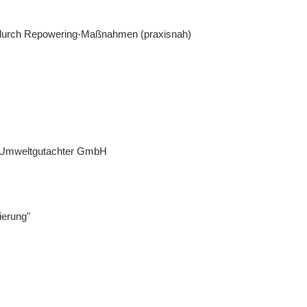
 durch Repowering-Maßnahmen (praxisnah)
t Umweltgutachter GmbH
ierung"