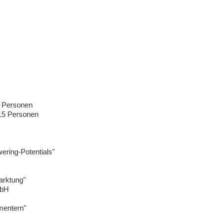
5 Personen
 15 Personen
ering-Potentials"
arktung"
mbH
mentern"