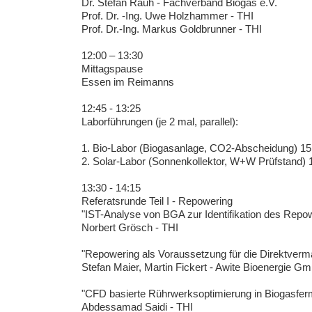
Dr. Stefan Rauh - Fachverband Biogas e.V.
Prof. Dr. -Ing. Uwe Holzhammer - THI
Prof. Dr.-Ing. Markus Goldbrunner - THI
12:00 – 13:30
Mittagspause
Essen im Reimanns
12:45 - 13:25
Laborführungen (je 2 mal, parallel):
1. Bio-Labor (Biogasanlage, CO2-Abscheidung) 1
2. Solar-Labor (Sonnenkollektor, W+W Prüfstand)
13:30 - 14:15
Referatsrunde Teil I - Repowering
"IST-Analyse von BGA zur Identifikation des Repow
Norbert Grösch - THI
"Repowering als Voraussetzung für die Direktverm
Stefan Maier, Martin Fickert - Awite Bioenergie G
"CFD basierte Rührwerksoptimierung in Biogasfer
Abdessamad Saidi - THI